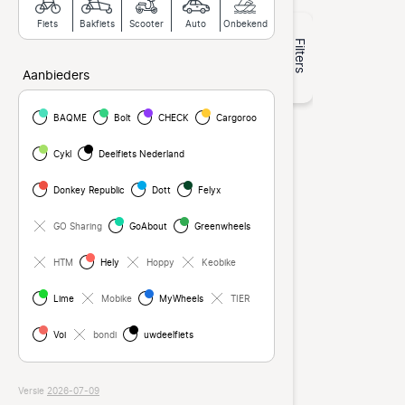
Fiets
Bakfiets
Scooter
Auto
Onbekend
Filters
Aanbieders
BAQME
Bolt
CHECK
Cargoroo
Cykl
Deelfiets Nederland
Donkey Republic
Dott
Felyx
GO Sharing
GoAbout
Greenwheels
HTM
Hely
Hoppy
Keobike
Lime
Mobike
MyWheels
TIER
Voi
bondi
uwdeelfiets
Versie
2026-07-09